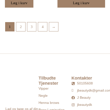
Læg i kurv
Læg i kurv
1
2
3
4
→
Tilbudte
Kontakter
Tjenester
50105608
Vipper
jbeautydk@gmail.co
Negle
J Beauty
Henna brows
jbeautydk
Lad os tage os af din
Brow Lamination