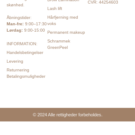
CVR: 44254603
skønhed.
Lash lift
Hårfjerning med
Åbningstider:
voks
Man-fre:
9:00–17:30
Lørdag:
9:00-15:00
Permanent makeup
Schrammek
INFORMATION:
GreenPeel
Handelsbetingelser
Levering
Returnering
Betalingsmuligheder
© 2024 Alle rettigheder forbeholdes.