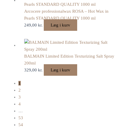
Arcocere professionalwax ROSA – Hot Wax in
Pearls STANDARD QUALITY 1000 ml
249,00
kr.
Læg i kurv
BALMAIN Limited Edition Texturizing Salt Spray
200ml
329,00
kr.
Læg i kurv
1
2
3
4
…
53
54