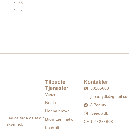
55
→
Tilbudte
Kontakter
Tjenester
50105608
Vipper
jbeautydk@gmail.co
Negle
J Beauty
Henna brows
jbeautydk
Lad os tage os af din
Brow Lamination
CVR: 44254603
skønhed.
Lash lift