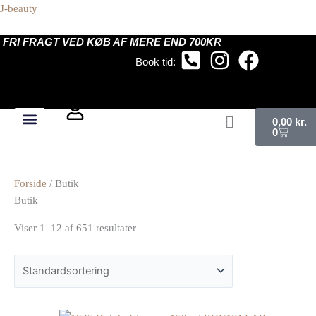
Gå
J-beauty
til
indholdet
FRI FRAGT VED KØB AF MERE END 700KR
Book tid:
Kurv
0,00
kr.
0
Forside
/ Butik
Butik
Viser 1–12 af 651 resultater