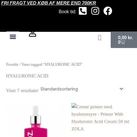
FRI FRAGT VED KØB AF MERE END 700KR
Gå
til
Book tid:
indholdet
Kurv
0,00
kr.
0
Forside
/ Varer tagged “HYALURONIC ACID”
HYALURONIC ACID
Viser 7 resultater