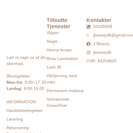
Tilbudte
Kontakter
Tjenester
50105608
Vipper
jbeautydk@gmail.co
Negle
J Beauty
Henna brows
jbeautydk
Lad os tage os af din
Brow Lamination
CVR: 44254603
skønhed.
Lash lift
Hårfjerning med
Åbningstider:
voks
Man-fre:
9:00–17:30
Lørdag:
9:00-15:00
Permanent makeup
Schrammek
INFORMATION:
GreenPeel
Handelsbetingelser
Levering
Returnering