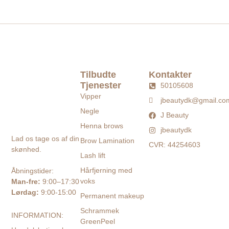
Tilbudte
Kontakter
Tjenester
50105608
Vipper
jbeautydk@gmail.co
Negle
J Beauty
Henna brows
jbeautydk
Lad os tage os af din
Brow Lamination
CVR: 44254603
skønhed.
Lash lift
Hårfjerning med
Åbningstider:
voks
Man-fre:
9:00–17:30
Lørdag:
9:00-15:00
Permanent makeup
Schrammek
INFORMATION:
GreenPeel