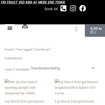
FRI FRAGT VED KØB AF MERE END 700KR
Gå
til
Book tid:
indholdet
Kurv
0,00
kr.
0
Forside
/ Varer tagged “Læbeblyant”
Læbeblyant
Viser 7 resultater
Lip Pencil Zola gel-baseret
Lip Pencil Zola gel-baseret