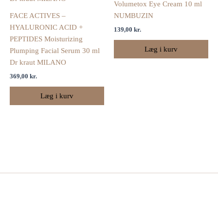
Volumetox Eye Cream 10 ml
FACE ACTIVES –
NUMBUZIN
HYALURONIC ACID +
139,00
kr.
PEPTIDES Moisturizing
Læg i kurv
Plumping Facial Serum 30 ml
Dr kraut MILANO
369,00
kr.
Læg i kurv