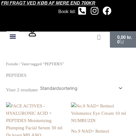
FRI FRAGT VED KØB AF MERE END 700KR
Gå
til
Book tid:
indholdet
Kurv
0,00
kr.
0
Forside
/ Varer tagged “PEPTIDES”
PEPTIDES
Viser 2 resultater
No.9 NAD+ Retinol