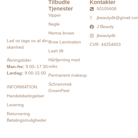
Tilbudte
Kontakter
Tjenester
50105608
Vipper
jbeautydk@gmail.co
Negle
J Beauty
Henna brows
jbeautydk
Lad os tage os af din
Brow Lamination
CVR: 44254603
skønhed.
Lash lift
Hårfjerning med
Åbningstider:
voks
Man-fre:
9:00–17:30
Lørdag:
9:00-15:00
Permanent makeup
Schrammek
INFORMATION:
GreenPeel
Handelsbetingelser
Levering
Returnering
Betalingsmuligheder