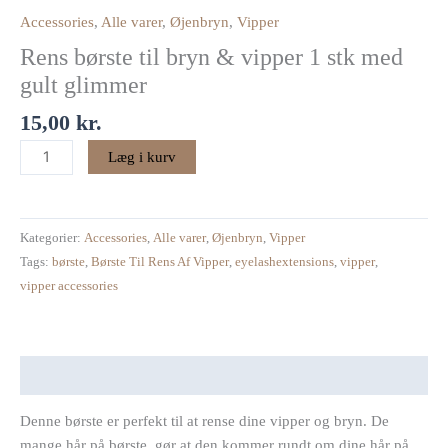
&
Accessories
,
Alle varer
,
Øjenbryn
,
Vipper
vipper
Rens børste til bryn & vipper 1 stk med
1
stk
gult glimmer
med
15,00
kr.
gult
glimmer
Læg i kurv
antal
Kategorier:
Accessories
,
Alle varer
,
Øjenbryn
,
Vipper
Tags:
børste
,
Børste Til Rens Af Vipper
,
eyelashextensions
,
vipper
,
vipper accessories
Beskrivelse
Denne børste er perfekt til at rense dine vipper og bryn. De
mange hår på børste, gør at den kommer rundt om dine hår på