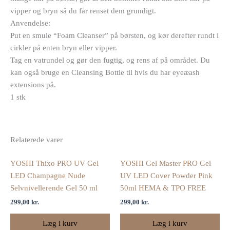
vipper og bryn så du får renset dem grundigt.
Anvendelse:
Put en smule “Foam Cleanser” på børsten, og kør derefter rundt i
cirkler på enten bryn eller vipper.
Tag en vatrundel og gør den fugtig, og rens af på området. Du
kan også bruge en Cleansing Bottle til hvis du har eyeæash
extensions på.
1 stk
Relaterede varer
YOSHI Thixo PRO UV Gel
YOSHI Gel Master PRO Gel
LED Champagne Nude
UV LED Cover Powder Pink
Selvnivellerende Gel 50 ml
50ml HEMA & TPO FREE
299,00
kr.
299,00
kr.
Læg i kurv
Læg i kurv