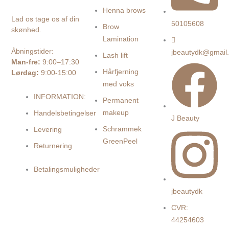
Henna brows
Lad os tage os af din
50105608
Brow
skønhed.
Lamination
Åbningstider:
jbeautydk@gmail
Lash lift
Man-fre:
9:00–17:30
Hårfjerning
Lørdag:
9:00-15:00
med voks
INFORMATION:
Permanent
makeup
Handelsbetingelser
J Beauty
Schrammek
Levering
GreenPeel
Returnering
Betalingsmuligheder
jbeautydk
CVR:
44254603