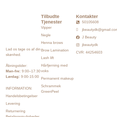
Tilbudte
Kontakter
Tjenester
50105608
Vipper
jbeautydk@gmail.co
Negle
J Beauty
Henna brows
jbeautydk
Lad os tage os af din
Brow Lamination
CVR: 44254603
skønhed.
Lash lift
Hårfjerning med
Åbningstider:
voks
Man-fre:
9:00–17:30
Lørdag:
9:00-15:00
Permanent makeup
Schrammek
INFORMATION:
GreenPeel
Handelsbetingelser
Levering
Returnering
Betalingsmuligheder