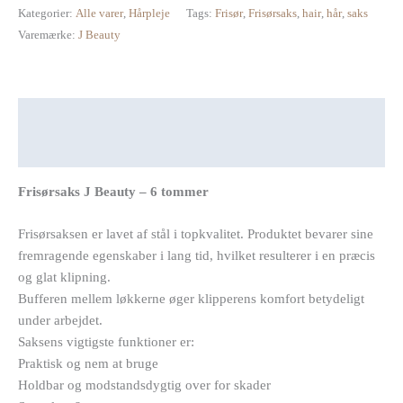
Kategorier:
Alle varer
,
Hårpleje
Tags:
Frisør
,
Frisørsaks
,
hair
,
hår
,
saks
Varemærke:
J Beauty
Beskrivelse
Anmeldelser (0)
Frisørsaks J Beauty – 6 tommer
Frisørsaksen er lavet af stål i topkvalitet. Produktet bevarer sine
fremragende egenskaber i lang tid, hvilket resulterer i en præcis
og glat klipning.
Bufferen mellem løkkerne øger klipperens komfort betydeligt
under arbejdet.
Saksens vigtigste funktioner er:
Praktisk og nem at bruge
Holdbar og modstandsdygtig over for skader