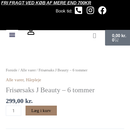
FRI FRAGT VED KØB AF MERE END 700KR
Gå
til
Book tid:
indholdet
Kurv
0,00
kr.
0
Frisørsaks
J
Beauty
Forside
/
Alle varer
/ Frisørsaks J Beauty – 6 tommer
–
Alle varer
,
Hårpleje
6
Frisørsaks J Beauty – 6 tommer
tommer
antal
299,00
kr.
Læg i kurv