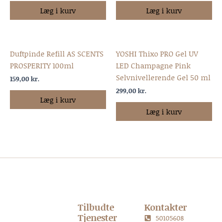
Læg i kurv
Læg i kurv
Duftpinde Refill AS SCENTS
YOSHI Thixo PRO Gel UV
PROSPERITY 100ml
LED Champagne Pink
Selvnivellerende Gel 50 ml
159,00
kr.
299,00
kr.
Læg i kurv
Læg i kurv
Tilbudte
Kontakter
Tjenester
50105608