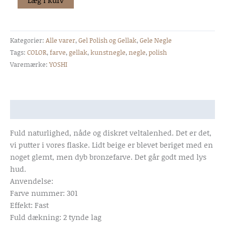
YOSHI
Gellak
antal
Kategorier:
Alle varer
,
Gel Polish og Gellak
,
Gele Negle
Tags:
COLOR
,
farve
,
gellak
,
kunstnegle
,
negle
,
polish
Varemærke:
YOSHI
Beskrivelse
Fuld naturlighed, nåde og diskret veltalenhed. Det er det,
vi putter i vores flaske. Lidt beige er blevet beriget med en
noget glemt, men dyb bronzefarve. Det går godt med lys
hud.
Anvendelse:
Farve nummer: 301
Effekt: Fast
Fuld dækning: 2 tynde lag