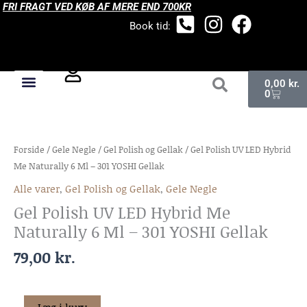
Gå
FRI FRAGT VED KØB AF MERE END 700KR
til
Book tid:
indholdet
Kurv
0,00
kr.
0
Gel
Polish
Forside
/
Gele Negle
/
Gel Polish og Gellak
/ Gel Polish UV LED Hybrid
UV
Me Naturally 6 Ml – 301 YOSHI Gellak
LED
Alle varer
,
Gel Polish og Gellak
,
Gele Negle
Hybrid
Gel Polish UV LED Hybrid Me
Me
Naturally
Naturally 6 Ml – 301 YOSHI Gellak
6
79,00
kr.
Ml
–
301
Læg i kurv