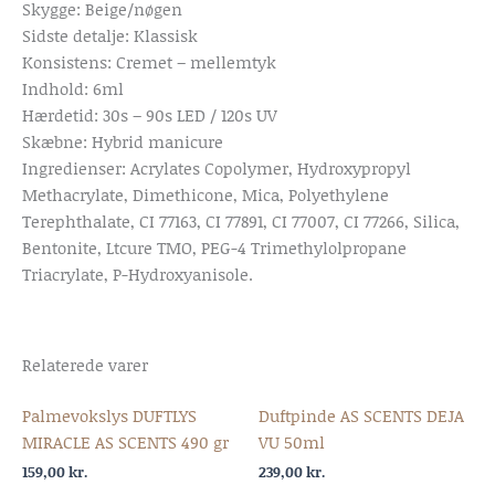
Skygge: Beige/nøgen
Sidste detalje: Klassisk
Konsistens: Cremet – mellemtyk
Indhold: 6ml
Hærdetid: 30s – 90s LED / 120s UV
Skæbne: Hybrid manicure
Ingredienser: Acrylates Copolymer, Hydroxypropyl
Methacrylate, Dimethicone, Mica, Polyethylene
Terephthalate, CI 77163, CI 77891, CI 77007, CI 77266, Silica,
Bentonite, Ltcure TMO, PEG-4 Trimethylolpropane
Triacrylate, P-Hydroxyanisole.
Relaterede varer
Palmevokslys DUFTLYS
Duftpinde AS SCENTS DEJA
MIRACLE AS SCENTS 490 gr
VU 50ml
159,00
kr.
239,00
kr.