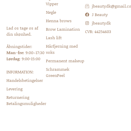
Vipper
jbeautydk@gmail.c
Negle
J Beauty
Henna brows
jbeautydk
Lad os tage os af
Brow Lamination
CVR: 44254603
din skønhed.
Lash lift
Hårfjerning med
Åbningstider:
voks
Man-fre:
9:00–17:30
Lørdag:
9:00-15:00
Permanent makeup
Schrammek
INFORMATION:
GreenPeel
Handelsbetingelser
Levering
Returnering
Betalingsmuligheder