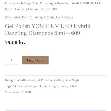
Polish
Forside
/
Gele Negle
/
Gel Polish og Gellak
/ Gel Polish YOSHI UV LED
YOSHI
Hybrid Dazzling Diamonds 6 ml – 609
UV
Alle varer
,
Gel Polish og Gellak
,
Gele Negle
LED
Gel Polish YOSHI UV LED Hybrid
Hybrid
Dazzling
Dazzling Diamonds 6 ml – 609
Diamonds
79,00
kr.
6
ml
–
Læg i kurv
609
antal
Kategorier:
Alle varer
,
Gel Polish og Gellak
,
Gele Negle
Tags:
COLOR
,
farve
,
gellak
,
kunstnegle
,
negle
,
polish
Varemærke:
YOSHI