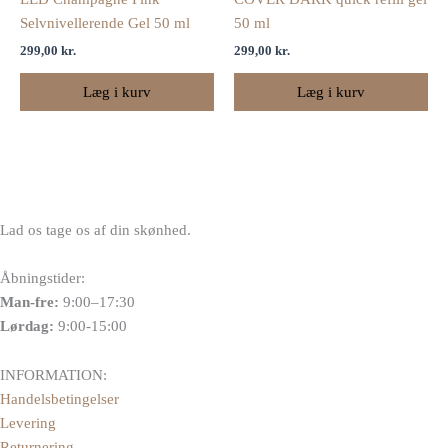
Selvnivellerende Gel 50 ml
50 ml
299,00
kr.
299,00
kr.
Læg i kurv
Læg i kurv
Lad os tage os af din skønhed.
Åbningstider:
Man-fre:
9:00–17:30
Lørdag:
9:00-15:00
INFORMATION:
Handelsbetingelser
Levering
Returnering