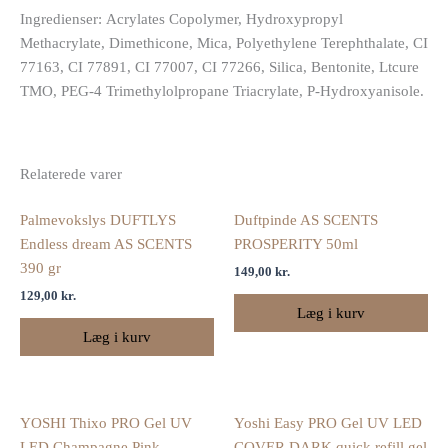
Ingredienser:
Acrylates Copolymer, Hydroxypropyl
Methacrylate, Dimethicone, Mica, Polyethylene Terephthalate, CI
77163, CI 77891, CI 77007, CI 77266, Silica, Bentonite, Ltcure
TMO, PEG-4 Trimethylolpropane Triacrylate, P-Hydroxyanisole.
Relaterede varer
Palmevokslys DUFTLYS
Duftpinde AS SCENTS
Endless dream AS SCENTS
PROSPERITY 50ml
390 gr
149,00
kr.
129,00
kr.
Læg i kurv
Læg i kurv
YOSHI Thixo PRO Gel UV
Yoshi Easy PRO Gel UV LED
LED Champagne Pink
COVER DARK quick refill gel