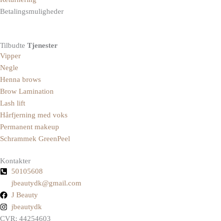
Betalingsmuligheder
Tilbudte
Tjenester
Vipper
Negle
Henna brows
Brow Lamination
Lash lift
Hårfjerning med voks
Permanent makeup
Schrammek GreenPeel
Kontakter
50105608
jbeautydk@gmail.com
J Beauty
jbeautydk
CVR: 44254603