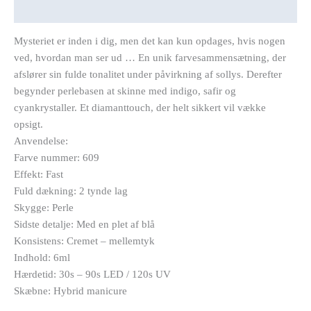
Beskrivelse
Mysteriet er inden i dig, men det kan kun opdages, hvis nogen
ved, hvordan man ser ud … En unik farvesammensætning, der
afslører sin fulde tonalitet under påvirkning af sollys. Derefter
begynder perlebasen at skinne med indigo, safir og
cyankrystaller. Et diamanttouch, der helt sikkert vil vække
opsigt.
Anvendelse:
Farve nummer: 609
Effekt: Fast
Fuld dækning: 2 tynde lag
Skygge: Perle
Sidste detalje: Med en plet af blå
Konsistens: Cremet – mellemtyk
Indhold: 6ml
Hærdetid: 30s – 90s LED / 120s UV
Skæbne: Hybrid manicure