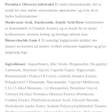
Portulaca Oleracea (ekstrakt)
Et andet planteekstrakt, der er
kendt for sine stærke antioxidante egenskaber og evne til at
lindre hudirritationer.
Madecassic Acid, Asiaticoside, Asiatic Acid Disse
forbindelser
er bestanddele af Centella Asiatica og er kendt for at styrke
hudbarrieren, fremme heling og berolige følsom hud.
Biosaccharide Gum-1
Et naturligt fugtgivende middel, der
danner en barriere på huden, hvilket reducerer fugttabet og giver
langvarig fugt.
Ingredienser:
Aqua(Water), Zinc Oxide, Propanediol, Dicaprylyl
Carbonate, Butylene Glycol, Caprylic/Capric Triglyceride,
Benzotriazolyl Dodecyl P-Cresol, Centella Asiatica Extract,
Polyglyceryl-3 Distearate, Niacinamide, Caprylyl Methicone,
C12-15 Alkyl Benzoate, 1,2-Hexanediol, Pentylene Glycol,
Cetearyl Alcohol, Portulaca Oleracea Extract, Houttuynia
Cordata Extract, Polyhydroxystearic Acid, Glyceryl Stearate,
Hydrolyzed Jojoba Esters, Sodium Polyacryloyldimethyl Taurate,
Triethoxycaprylylsilane, Glyceryl Stearate Citrate, Polyacrylate