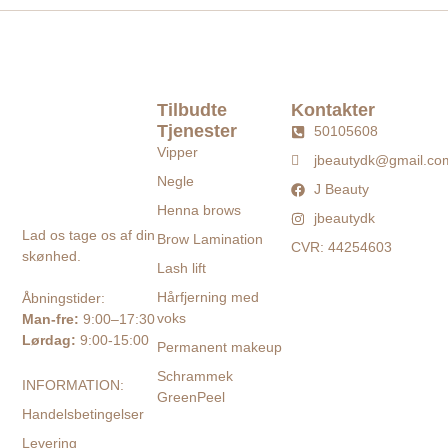
Tilbudte
Kontakter
Tjenester
50105608
Vipper
jbeautydk@gmail.co
Negle
J Beauty
Henna brows
jbeautydk
Lad os tage os af din
Brow Lamination
CVR: 44254603
skønhed.
Lash lift
Hårfjerning med
Åbningstider:
voks
Man-fre:
9:00–17:30
Lørdag:
9:00-15:00
Permanent makeup
Schrammek
INFORMATION:
GreenPeel
Handelsbetingelser
Levering