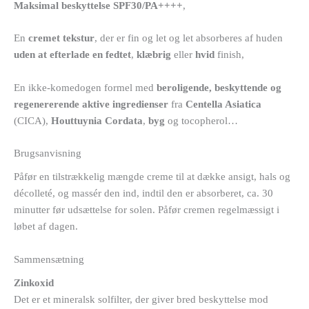
Maksimal beskyttelse SPF30/PA++++
,
En
cremet tekstur
, der er fin og let og let absorberes af huden
uden at efterlade en fedtet
,
klæbrig
eller
hvid
finish,
En ikke-komedogen formel med
beroligende, beskyttende og
regenererende aktive ingredienser
fra
Centella Asiatica
(CICA),
Houttuynia Cordata
,
byg
og tocopherol…
Brugsanvisning
Påfør en tilstrækkelig mængde creme til at dække ansigt, hals og
décolleté, og massér den ind, indtil den er absorberet, ca. 30
minutter før udsættelse for solen. Påfør cremen regelmæssigt i
løbet af dagen.
Sammensætning
Zinkoxid
Det er et mineralsk solfilter, der giver bred beskyttelse mod