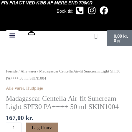
FRI FRAGT VED KØB AF MERE END 700KR
Gå
til
Book tid:
indholdet
Kurv
0,00
kr.
0
Madagascar
Centella
Air-
Forside
/
Alle varer
/ Madagascar Centella Air-fit Suncream Light SPF30
fit
PA++++ 50 ml SKIN1004
Suncream
Alle varer
,
Hudpleje
Light
Madagascar Centella Air-fit Suncream
SPF30
PA++++
Light SPF30 PA++++ 50 ml SKIN1004
50
167,00
kr.
ml
SKIN1004
Læg i kurv