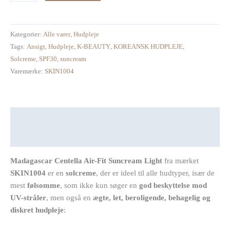
antal
Kategorier:
Alle varer
,
Hudpleje
Tags:
Ansigt
,
Hudpleje
,
K-BEAUTY
,
KOREANSK HUDPLEJE
,
Solcreme
,
SPF30
,
suncream
Varemærke:
SKIN1004
Beskrivelse
Anmeldelser (0)
Madagascar Centella Air-Fit Suncream Light
fra mærket
SKIN1004
er en
solcreme
, der er ideel til alle hudtyper, især de
mest
følsomme
, som ikke kun søger en
god beskyttelse mod
UV-stråler
, men også en
ægte, let, beroligende, behagelig og
diskret hudpleje
: