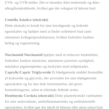
UVA- og UVB-stråler. Det er desuden ikke-irriterende og ikke-
allergifremkaldende, hvilket gør det velegnet til følsom hud.
Centella Asiatica (ekstrakt)
Dette ekstrakt er kendt for sine beroligende og helende
egenskaber og hjælper med at lindre solirriteret hud samt
stimulerer kollagenproduktionen, hvilket forbedrer hudens
heling og regenerering.
Niacinamid Niacinamid
hjælper med at reducere betændelse,
forbedrer hudens elasticitet, minimerer porernes synlighed,
mindsker pigmentpletter og beskytter mod miljøskader.
Caprylic/Capric Triglyceride
Et blødgørende middel fremstillet
af kokosolie og glycerin, der anvendes for sine blødgørende
egenskaber og for den lette fornemmelse, det giver
formuleringerne, uden at efterlade fedtede rester.
Houttuynia Cordata (ekstrakt)
Dette planteekstrakt værdsættes
for sine antioxidante, antiinflammatoriske og antibakterielle
egenskaber, hvilket gør det ideelt til følsom eller akne-udsat hud.