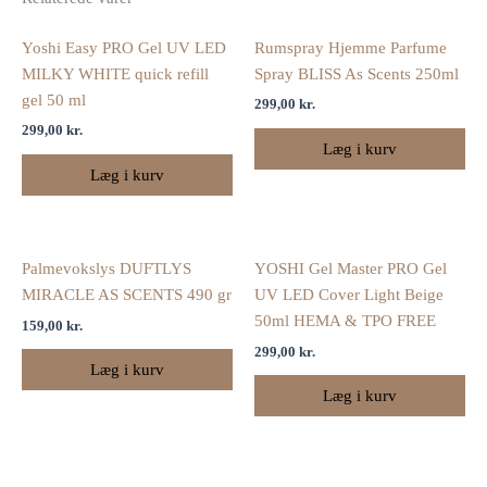
Yoshi Easy PRO Gel UV LED
Rumspray Hjemme Parfume
MILKY WHITE quick refill
Spray BLISS As Scents 250ml
gel 50 ml
299,00
kr.
299,00
kr.
Læg i kurv
Læg i kurv
Palmevokslys DUFTLYS
YOSHI Gel Master PRO Gel
MIRACLE AS SCENTS 490 gr
UV LED Cover Light Beige
50ml HEMA & TPO FREE
159,00
kr.
299,00
kr.
Læg i kurv
Læg i kurv