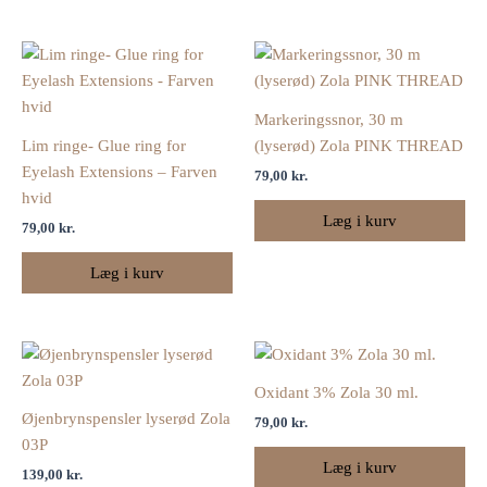
Markeringssnor, 30 m
Lim ringe- Glue ring for
(lyserød) Zola PINK THREAD
Eyelash Extensions – Farven
79,00
kr.
hvid
Læg i kurv
79,00
kr.
Læg i kurv
Oxidant 3% Zola 30 ml.
Øjenbrynspensler lyserød Zola
79,00
kr.
03P
Læg i kurv
139,00
kr.