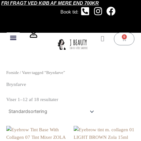
FRI FRAGT VED KØB AF MERE END 700KR
Gå
til
Book tid:
indholdet
0
Kurv
Forside
/ Varer tagged “Brynfarve”
Brynfarve
Viser 1–12 af 18 resultater