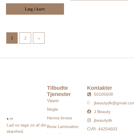
Læg i kurv
1
2
→
Tilbudte
Kontakter
Tjenester
50105608
Vipper
jbeautydk@gmail.co
Negle
J Beauty
Henna brows
jbeautydk
Lad os tage os af din
Brow Lamination
CVR: 44254603
skønhed.