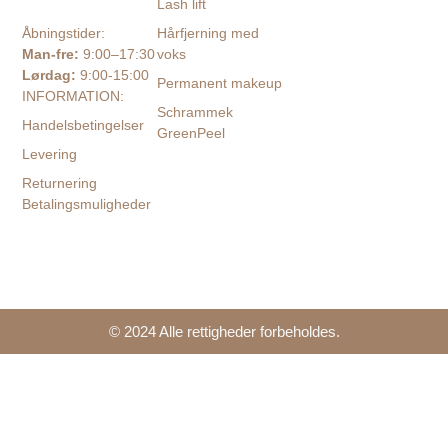
Lash lift
Hårfjerning med
Åbningstider:
voks
Man-fre:
9:00–17:30
Lørdag:
9:00-15:00
Permanent makeup
INFORMATION:
Schrammek
Handelsbetingelser
GreenPeel
Levering
Returnering
Betalingsmuligheder
© 2024 Alle rettigheder forbeholdes.