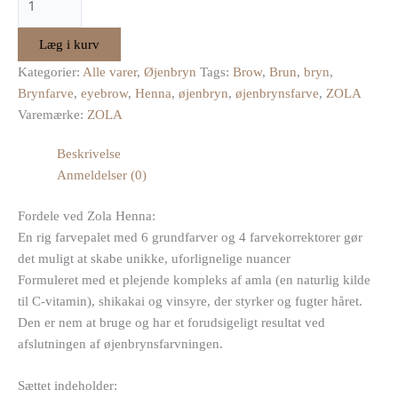
Læg i kurv
Kategorier:
Alle varer
,
Øjenbryn
Tags:
Brow
,
Brun
,
bryn
,
Brynfarve
,
eyebrow
,
Henna
,
øjenbryn
,
øjenbrynsfarve
,
ZOLA
Varemærke:
ZOLA
Beskrivelse
Anmeldelser (0)
Fordele ved Zola Henna:
En rig farvepalet med 6 grundfarver og 4 farvekorrektorer gør
det muligt at skabe unikke, uforlignelige nuancer
Formuleret med et plejende kompleks af amla (en naturlig kilde
til C-vitamin), shikakai og vinsyre, der styrker og fugter håret.
Den er nem at bruge og har et forudsigeligt resultat ved
afslutningen af øjenbrynsfarvningen.
Sættet indeholder: