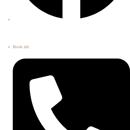
Fri fragt ved køb af mere end 700kr
Free shipping on purchases of more than DKK 700
Book tid: