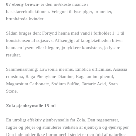
07 ebony brown-
er den mørkeste nuance i
basisfarvekollektionen. Velegnet til lyse piger, brunetter,
brunhårede kvinder.
Sådan bruges den: Fortynd henna med vand i forholdet 1: 1 til
konsistensen af sojasovs. Afhængigt af knogletætheden bliver
hennaen lysere eller blegere, jo tykkere konsistens, jo lysere
resultat.
Sammensætning: Lawsonia inermis, Emblica officinlias, Asassia
consinna, Raga Phenylene Diamine, Raga amino phenol,
Magnesium Carbonate, Sodium Sulfite, Tartaric Acid, Soap
Stone.
Zola øjenbrynsolie 15 ml
En utroligt effektiv øjenbrynsolie fra Zola. Den regenererer,
fugter og plejer og stimulerer væksten af øjenbryn og øjenvipper.
Den indeholder ikke hormoner! I stedet er den fuld af naturlige