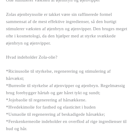
Olie stimulerer væksten af øjenbryn og øjenvipper
Zolas øjenbrynsolie er takket være sin raffinerede formel
sammensat af de mest effektive ingredienser, så den hurtigt
stimulerer væksten af øjenbryn og øjenvipper. Den bruges meget
ofte i kosmetologi, da den hjælper med at styrke svækkede
øjenbryn og øjenvipper.
Hvad indeholder Zola-olie?
*Ricinusolie til styrkelse, regenerering og stimulering af
hårvækst;
*Burreolie til styrkelse af øjenvipper og øjenbryn. Regelmæssig
brug forebygger hårtab og gør håret tykt og sundt;
*Jojobaolie til regenerering af hårsækkene.
*Hvedekimolie for fasthed og elasticitet i huden
*Usmaolie til regenerering af beskadigede hårsække;
*Ferskenkerneolie indeholder en overflod af rige ingredienser til
hud og hår.