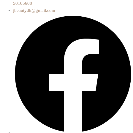
50105608
jbeautydk@gmail.com