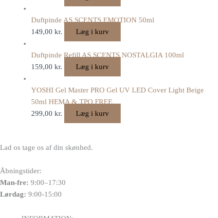
Duftpinde AS SCENTS EMOTION 50ml
149,00
kr.
Læg i kurv
Duftpinde Refill AS SCENTS NOSTALGIA 100ml
159,00
kr.
Læg i kurv
YOSHI Gel Master PRO Gel UV LED Cover Light Beige
50ml HEMA & TPO FREE
299,00
kr.
Læg i kurv
Lad os tage os af din skønhed.
Åbningstider:
Man-fre:
9:00–17:30
Lørdag:
9:00-15:00