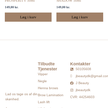
PROSPERITY 50ml
SHADOW 50ml
149,00
kr.
149,00
kr.
Læg i kurv
Læg i kurv
Tilbudte
Kontakter
Tjenester
50105608
Vipper
jbeautydk@gmail.co
Negle
J Beauty
Henna brows
jbeautydk
Lad os tage os af din
Brow Lamination
CVR: 44254603
skønhed.
Lash lift