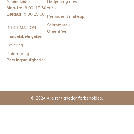
Hårfjerning med
Åbningstider:
voks
Man-fre:
9:00–17:30
Lørdag:
9:00-15:00
Permanent makeup
Schrammek
INFORMATION:
GreenPeel
Handelsbetingelser
Levering
Returnering
Betalingsmuligheder
© 2024 Alle rettigheder forbeholdes.