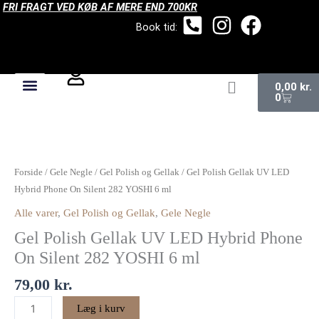
FRI FRAGT VED KØB AF MERE END 700KR
Gå
til
Book tid:
indholdet
Kurv
0,00
kr.
0
Gel
Polish
Gellak
Forside
/
Gele Negle
/
Gel Polish og Gellak
/ Gel Polish Gellak UV LED
UV
Hybrid Phone On Silent 282 YOSHI 6 ml
LED
Alle varer
,
Gel Polish og Gellak
,
Gele Negle
Hybrid
Gel Polish Gellak UV LED Hybrid Phone
Phone
On
On Silent 282 YOSHI 6 ml
Silent
79,00
kr.
282
YOSHI
Læg i kurv