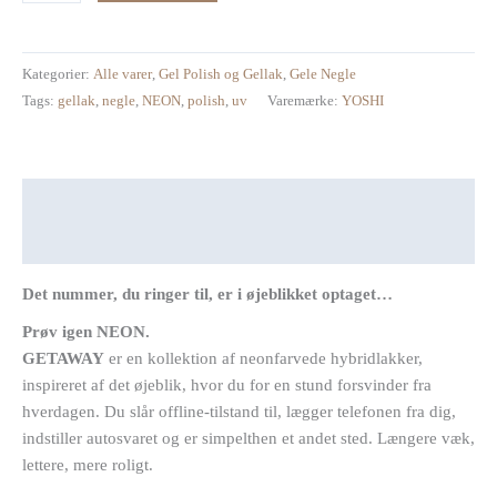
6
ml
antal
Kategorier:
Alle varer
,
Gel Polish og Gellak
,
Gele Negle
Tags:
gellak
,
negle
,
NEON
,
polish
,
uv
Varemærke:
YOSHI
Beskrivelse
Anmeldelser (0)
Det nummer, du ringer til, er i øjeblikket optaget…
Prøv igen NEON.
GETAWAY
er en kollektion af neonfarvede hybridlakker,
inspireret af det øjeblik, hvor du for en stund forsvinder fra
hverdagen. Du slår offline-tilstand til, lægger telefonen fra dig,
indstiller autosvaret og er simpelthen et andet sted. Længere væk,
lettere, mere roligt.