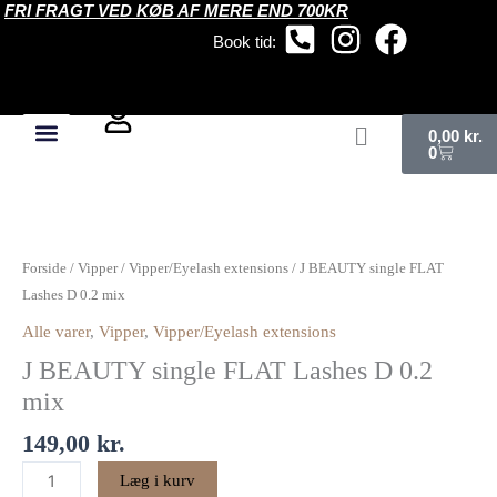
FRI FRAGT VED KØB AF MERE END 700KR
Gå
til
Book tid:
indholdet
Kurv
0,00
kr.
0
J
BEAUTY
single
Forside
/
Vipper
/
Vipper/Eyelash extensions
/ J BEAUTY single FLAT
FLAT
Lashes D 0.2 mix
Lashes
Alle varer
,
Vipper
,
Vipper/Eyelash extensions
D
J BEAUTY single FLAT Lashes D 0.2
0.2
mix
mix
antal
149,00
kr.
Læg i kurv