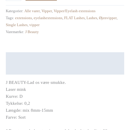
Kategorier:
Alle varer
,
Vipper
,
Vipper/Eyelash extensions
Tags:
extensions
,
eyelashextensions
,
FLAT Lashes
,
Lashes
,
Øjenvipper
,
Single Lashes
,
vipper
Varemærke:
J Beauty
Beskrivelse
Anmeldelser (0)
J BEAUTY-Lad os være smukke.
Laser mink
Kurve: D
Tykkelse: 0,2
Længde: mix 8mm-15mm
Farve: Sort