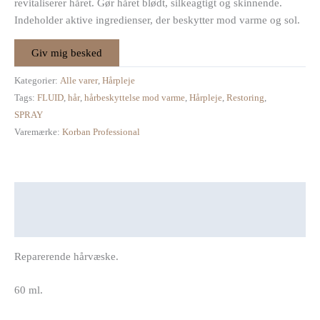
revitaliserer håret. Gør håret blødt, silkeagtigt og skinnende.
Indeholder aktive ingredienser, der beskytter mod varme og sol.
Kategorier:
Alle varer
,
Hårpleje
Tags:
FLUID
,
hår
,
hårbeskyttelse mod varme
,
Hårpleje
,
Restoring
,
SPRAY
Varemærke:
Korban Professional
Beskrivelse
Anmeldelser (0)
Reparerende hårvæske.
60 ml.