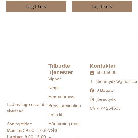
Læg i kurv
Læg i kurv
Tilbudte
Kontakter
Tjenester
50105608
Vipper
jbeautydk@gmail.co
Negle
J Beauty
Henna brows
jbeautydk
Lad os tage os af din
Brow Lamination
CVR: 44254603
skønhed.
Lash lift
Hårfjerning med
Åbningstider:
voks
Man-fre:
9:00–17:30
Lørdag:
9:00-15:00