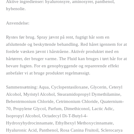
Aktive ingredienser: hyaluronsyre, aminosyrer, panthenol,
hybenolie.
Anvendelse:
Rystes før brug. Spray jævnt på rent, fugtigt hår som en
afsluttende og beskyttende behandling. Red håret igennem for at
fordele væsken jævnt i hårstråene. Aktivér produktet med en
hårtørrer, der bruger varme. The Fluid kan bruges i tørt hår for at
bevare fugten. For en genopbyggende og reparerende effekt
anbefaler vi at bruge produktet regelmæssigt.
Sammensætning: Aqua, Cyclopentasiloxane, Glycerin, Ceteryl
Alcohol, Myristyl Alcohol, Stearamidopropyl Dymethilamine,
Behentrmonium Chloride, Cetrimonium Chloride, Quaternium-
70, Propylene Glycol, Parfum, Dimethiconol, Lactic Adic,
Isopropyl Alcohol, Octadecyl Di-T-Butyl-4-
Hydroxyhydrocinnamate, Ethylhexyl Methoxycinnamate,
Hyaluronic Acid, Panthenol, Rosa Canina Fruitoil, Sclerocarya