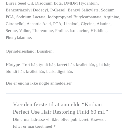
Birrea Seed Oil, Disodium Edta, DMDM Hydantoin,
Benzotriazolyl Dodecyl, P-Cresol, Benzyl Salicylate, Sodium
PCA, Sodrium Lactate, Iodopropynyl Butylcarbamate, Arginine,
Citronellol, Aspartic Acid, PCA, Linalool, Clycine, Alanine,
Serine, Valine, Thereonine, Proline, Isoleucine, Histidine,
Phenylalanine.
Oprindelsesland: Brasilien.
Hårtype- Tørt hår, tyndt hår, farvet hår, krøllet hår, glat hår,
blondt hår, krøllet hår, beskadiget hår.
Der er endnu ikke nogle anmeldelser.
Vær den første til at anmelde “Korban
Perfect Use Hair Restoring Fluid 60 ml.”
Din e-mailadresse vil ikke blive publiceret.
Krævede
felter er markeret med
*