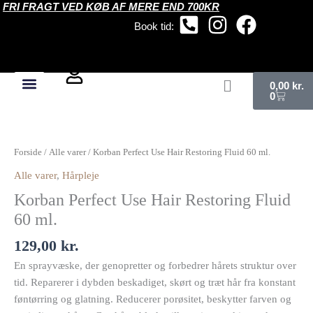
FRI FRAGT VED KØB AF MERE END 700KR
Gå
til
Book tid:
indholdet
Kurv
0,00
kr.
0
Forside
/
Alle varer
/ Korban Perfect Use Hair Restoring Fluid 60 ml.
Alle varer
,
Hårpleje
Korban Perfect Use Hair Restoring Fluid
60 ml.
129,00
kr.
En sprayvæske, der genopretter og forbedrer hårets struktur over
tid. Reparerer i dybden beskadiget, skørt og træt hår fra konstant
føntørring og glatning. Reducerer porøsitet, beskytter farven og