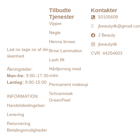
Tilbudte
Kontakter
Tjenester
50105608
Vipper
jbeautydk@gmail.co
Negle
J Beauty
Henna brows
jbeautydk
Lad os tage os af din
Brow Lamination
CVR: 44254603
skønhed.
Lash lift
Hårfjerning med
Åbningstider:
voks
Man-fre:
9:00–17:30
Lørdag:
9:00-15:00
Permanent makeup
Schrammek
INFORMATION:
GreenPeel
Handelsbetingelser
Levering
Returnering
Betalingsmuligheder