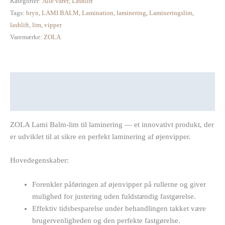
Kategorier:
Alle varer
,
Lashlift
Tags:
bryn
,
LAMI BALM
,
Lamination
,
laminering
,
Lamineringslim
,
lashlift
,
lim
,
vipper
Varemærke:
ZOLA
Beskrivelse
Anmeldelser (0)
ZOLA Lami Balm-lim til laminering — et innovativt produkt, der
er udviklet til at sikre en perfekt laminering af øjenvipper.
Hovedegenskaber:
Forenkler påføringen af øjenvipper på rullerne og giver
mulighed for justering uden fuldstændig fastgørelse.
Effektiv tidsbesparelse under behandlingen takket være
brugervenligheden og den perfekte fastgørelse.