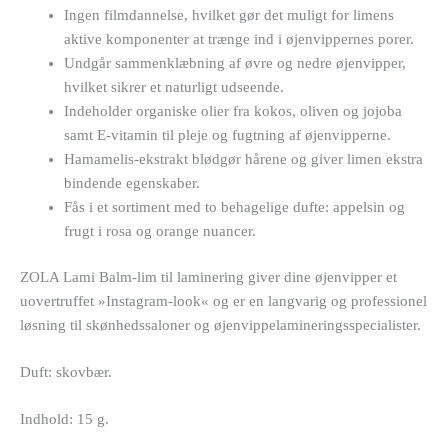
Ingen filmdannelse, hvilket gør det muligt for limens
aktive komponenter at trænge ind i øjenvippernes porer.
Undgår sammenklæbning af øvre og nedre øjenvipper,
hvilket sikrer et naturligt udseende.
Indeholder organiske olier fra kokos, oliven og jojoba
samt E-vitamin til pleje og fugtning af øjenvipperne.
Hamamelis-ekstrakt blødgør hårene og giver limen ekstra
bindende egenskaber.
Fås i et sortiment med to behagelige dufte: appelsin og
frugt i rosa og orange nuancer.
ZOLA Lami Balm-lim til laminering giver dine øjenvipper et
uovertruffet »Instagram-look« og er en langvarig og professionel
løsning til skønhedssaloner og øjenvippelamineringsspecialister.
Duft: skovbær.
Indhold: 15 g.