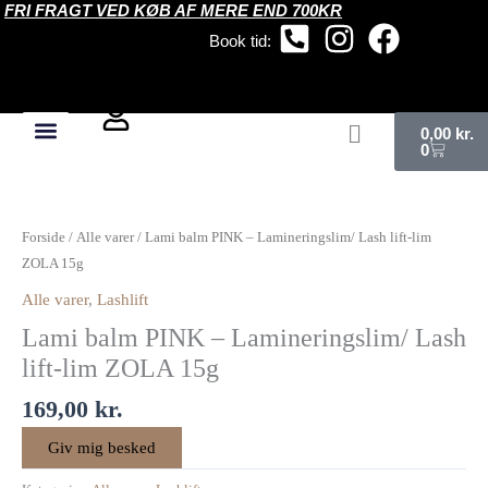
FRI FRAGT VED KØB AF MERE END 700KR
Gå
til
Book tid:
indholdet
Kurv
0,00
kr.
0
Forside
/
Alle varer
/ Lami balm PINK – Lamineringslim/ Lash lift-lim
ZOLA 15g
Alle varer
,
Lashlift
Lami balm PINK – Lamineringslim/ Lash
lift-lim ZOLA 15g
169,00
kr.