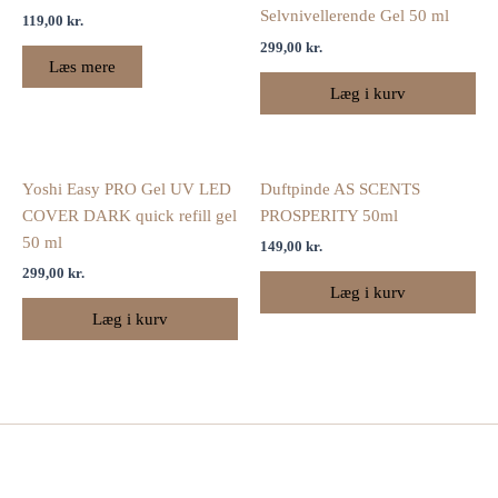
Selvnivellerende Gel 50 ml
119,00
kr.
299,00
kr.
Læs mere
Læg i kurv
Yoshi Easy PRO Gel UV LED
Duftpinde AS SCENTS
COVER DARK quick refill gel
PROSPERITY 50ml
50 ml
149,00
kr.
299,00
kr.
Læg i kurv
Læg i kurv