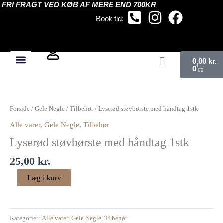
FRI FRAGT VED KØB AF MERE END 700KR
Gå
til
Book tid:
indholdet
Kurv
0,00
kr.
0
Lyserød
støvbørste
Forside
/
Gele Negle
/
Tilbehør
/ Lyserød støvbørste med håndtag 1stk
med
Alle varer
,
Gele Negle
,
Tilbehør
håndtag
Lyserød støvbørste med håndtag 1stk
1stk
antal
25,00
kr.
Læg i kurv
Kategorier:
Alle varer
,
Gele Negle
,
Tilbehør