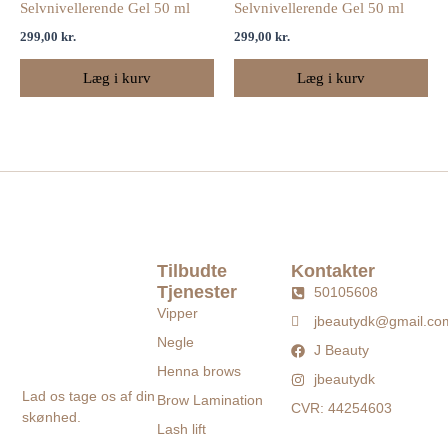
Selvnivellerende Gel 50 ml
Selvnivellerende Gel 50 ml
299,00
kr.
299,00
kr.
Læg i kurv
Læg i kurv
Tilbudte
Kontakter
Tjenester
50105608
Vipper
jbeautydk@gmail.co
Negle
J Beauty
Henna brows
jbeautydk
Lad os tage os af din
Brow Lamination
CVR: 44254603
skønhed.
Lash lift