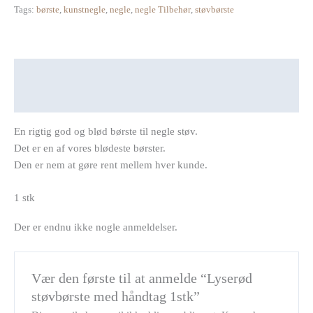
Tags:
børste
,
kunstnegle
,
negle
,
negle Tilbehør
,
støvbørste
Beskrivelse
Anmeldelser (0)
En rigtig god og blød børste til negle støv.
Det er en af vores blødeste børster.
Den er nem at gøre rent mellem hver kunde.
1 stk
Der er endnu ikke nogle anmeldelser.
Vær den første til at anmelde “Lyserød
støvbørste med håndtag 1stk”