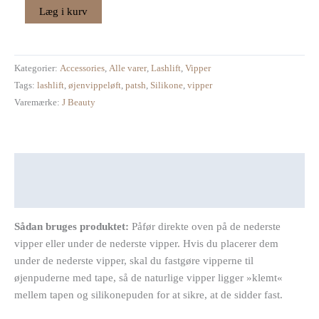
Læg i kurv
Kategorier:
Accessories
,
Alle varer
,
Lashlift
,
Vipper
Tags:
lashlift
,
øjenvippeløft
,
patsh
,
Silikone
,
vipper
Varemærke:
J Beauty
Beskrivelse
Anmeldelser (0)
Sådan bruges produktet:
Påfør direkte oven på de nederste
vipper eller under de nederste vipper. Hvis du placerer dem
under de nederste vipper, skal du fastgøre vipperne til
øjenpuderne med tape, så de naturlige vipper ligger »klemt«
mellem tapen og silikonepuden for at sikre, at de sidder fast.