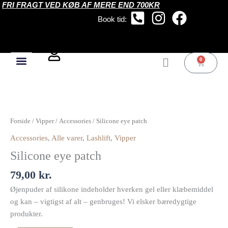
FRI FRAGT VED KØB AF MERE END 700KR
Gå
til
Book tid:
indholdet
0
Kurv
Silicone
eye
Forside
/
Vipper
/
Accessories
/ Silicone eye patch
patch
Accessories
,
Alle varer
,
Lashlift
,
Vipper
antal
Silicone eye patch
79,00
kr.
Øjenpuder af silikone indeholder hverken gel eller klæbemiddel
og kan – vigtigst af alt – genbruges! Vi elsker bæredygtige
produkter.