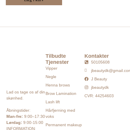
Tilbudte
Kontakter
Tjenester
50105608
Vipper
jbeautydk@gmail.co
Negle
J Beauty
Henna brows
jbeautydk
Lad os tage os af din
Brow Lamination
CVR: 44254603
skønhed.
Lash lift
Hårfjerning med
Åbningstider:
voks
Man-fre:
9:00–17:30
Lørdag:
9:00-15:00
Permanent makeup
INFORMATION: