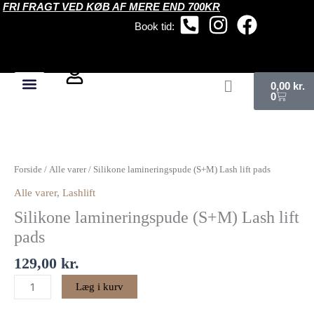
FRI FRAGT VED KØB AF MERE END 700KR
Gå
til
Book tid:
indholdet
Kurv
0,00
kr.
0
Silikone
lamineringspude
(S+M)
Forside
/
Alle varer
/ Silikone lamineringspude (S+M) Lash lift pads
Lash
Alle varer
,
Lashlift
lift
Silikone lamineringspude (S+M) Lash lift
pads
antal
pads
129,00
kr.
Læg i kurv