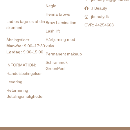
Negle
J Beauty
Henna brows
jbeautydk
Lad os tage os af din
Brow Lamination
CVR: 44254603
skønhed.
Lash lift
Hårfjerning med
Åbningstider:
voks
Man-fre:
9:00–17:30
Lørdag:
9:00-15:00
Permanent makeup
Schrammek
INFORMATION:
GreenPeel
Handelsbetingelser
Levering
Returnering
Betalingsmuligheder