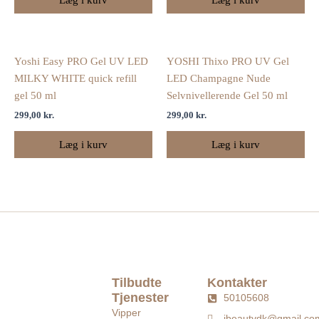
Yoshi Easy PRO Gel UV LED
YOSHI Thixo PRO UV Gel
MILKY WHITE quick refill
LED Champagne Nude
gel 50 ml
Selvnivellerende Gel 50 ml
299,00
kr.
299,00
kr.
Læg i kurv
Læg i kurv
Tilbudte
Kontakter
Tjenester
50105608
Vipper
jbeautydk@gmail.co