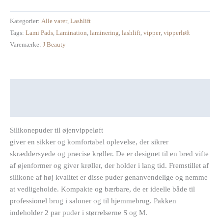
Kategorier:
Alle varer
,
Lashlift
Tags:
Lami Pads
,
Lamination
,
laminering
,
lashlift
,
vipper
,
vipperløft
Varemærke:
J Beauty
Beskrivelse
Anmeldelser (0)
Silikonepuder til øjenvippeløft
giver en sikker og komfortabel oplevelse, der sikrer
skræddersyede og præcise krøller. De er designet til en bred vifte
af øjenformer og giver krøller, der holder i lang tid. Fremstillet af
silikone af høj kvalitet er disse puder genanvendelige og nemme
at vedligeholde. Kompakte og bærbare, de er ideelle både til
professionel brug i saloner og til hjemmebrug. Pakken
indeholder 2 par puder i størrelserne S og M.