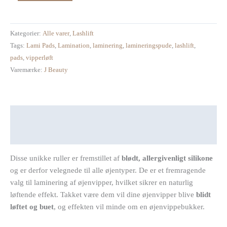
Kategorier:
Alle varer
,
Lashlift
Tags:
Lami Pads
,
Lamination
,
laminering
,
lamineringspude
,
lashlift
,
pads
,
vipperløft
Varemærke:
J Beauty
Beskrivelse
Anmeldelser (0)
Disse unikke ruller er fremstillet af
blødt, allergivenligt silikone
og er derfor velegnede til alle øjentyper. De er et fremragende
valg til laminering af øjenvipper, hvilket sikrer en naturlig
løftende effekt. Takket være dem vil dine øjenvipper blive
blidt
løftet og buet
, og effekten vil minde om en øjenvippebukker.