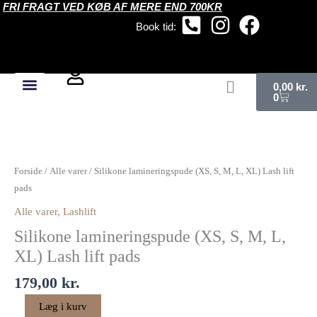
FRI FRAGT VED KØB AF MERE END 700KR
Gå
til
Book tid:
indholdet
Kurv
0,00
kr.
0
Silikone
lamineringspude
(XS,
Forside
/
Alle varer
/ Silikone lamineringspude (XS, S, M, L, XL) Lash lift
S,
pads
M,
Alle varer
,
Lashlift
L,
Silikone lamineringspude (XS, S, M, L,
XL)
Lash
XL) Lash lift pads
lift
179,00
kr.
pads
antal
Læg i kurv