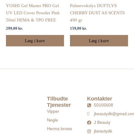
YOSHI Gel Master PRO Gel
Palmevokslys DUFTLYS
UV LED Cover Powder Pink
CHERRY DUST AS SCENTS
50ml HEMA & TPO FREE
490 gr
299,00
kr.
159,00
kr.
Læg i kurv
Læg i kurv
Tilbudte
Kontakter
Tjenester
50105608
Vipper
jbeautydk@gmail.co
Negle
J Beauty
Henna brows
jbeautydk