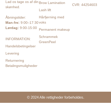
Lad os tage os af din
Brow Lamination
CVR: 44254603
skønhed.
Lash lift
Hårfjerning med
Åbningstider:
voks
Man-fre:
9:00–17:30
Lørdag:
9:00-15:00
Permanent makeup
Schrammek
INFORMATION:
GreenPeel
Handelsbetingelser
Levering
Returnering
Betalingsmuligheder
© 2024 Alle rettigheder forbeholdes.