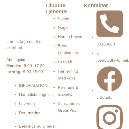
Tilbudte
Kontakter
Tjenester
Vipper
Negle
Henna brows
Lad os tage os af din
50105608
Brow
skønhed.
Lamination
Åbningstider:
jbeautydk@gmail
Lash lift
Man-fre:
9:00–17:30
Hårfjerning
Lørdag:
9:00-15:00
med voks
INFORMATION:
Permanent
makeup
Handelsbetingelser
J Beauty
Schrammek
Levering
GreenPeel
Returnering
Betalingsmuligheder