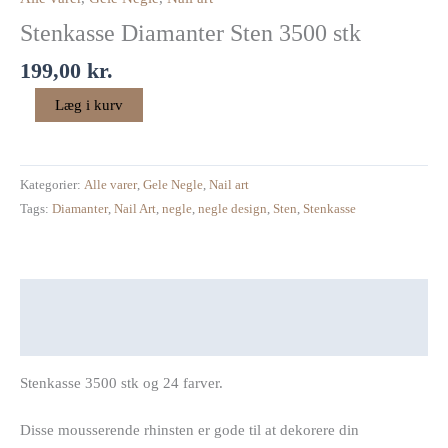
stk
Stenkasse Diamanter Sten 3500 stk
antal
199,00
kr.
Læg i kurv
Kategorier:
Alle varer
,
Gele Negle
,
Nail art
Tags:
Diamanter
,
Nail Art
,
negle
,
negle design
,
Sten
,
Stenkasse
Beskrivelse
Anmeldelser (0)
Stenkasse 3500 stk og 24 farver.
Disse mousserende rhinsten er gode til at dekorere din