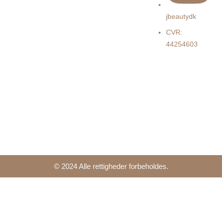
jbeautydk
CVR:
44254603
© 2024 Alle rettigheder forbeholdes.