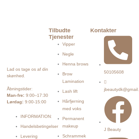
Tilbudte
Kontakter
Tjenester
Vipper
Negle
Henna brows
Lad os tage os af din
50105608
Brow
skønhed.
Lamination
Åbningstider:
jbeautydk@gmail
Lash lift
Man-fre:
9:00–17:30
Hårfjerning
Lørdag:
9:00-15:00
med voks
INFORMATION:
Permanent
makeup
Handelsbetingelser
J Beauty
Schrammek
Levering