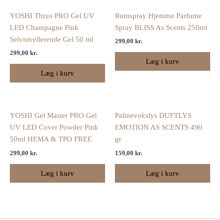
YOSHI Thixo PRO Gel UV
Rumspray Hjemme Parfume
LED Champagne Pink
Spray BLISS As Scents 250ml
Selvnivellerende Gel 50 ml
299,00
kr.
299,00
kr.
Læg i kurv
Læg i kurv
YOSHI Gel Master PRO Gel
Palmevokslys DUFTLYS
UV LED Cover Powder Pink
EMOTION AS SCENTS 490
50ml HEMA & TPO FREE
gr
299,00
kr.
159,00
kr.
Læg i kurv
Læg i kurv