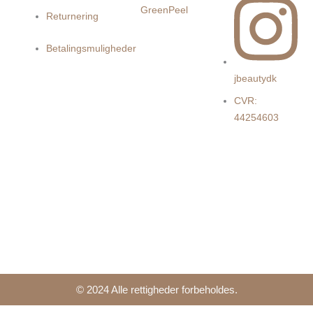
GreenPeel
Returnering
Betalingsmuligheder
jbeautydk
CVR:
44254603
© 2024 Alle rettigheder forbeholdes.