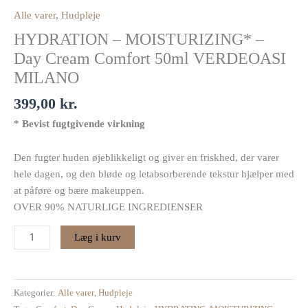
Day
Alle varer
,
Hudpleje
Cream
HYDRATION – MOISTURIZING* –
Comfort
50ml
Day Cream Comfort 50ml VERDEOASI
VERDEOASI
MILANO
MILANO
399,00
kr.
antal
* Bevist fugtgivende virkning
Den fugter huden øjeblikkeligt og giver en friskhed, der varer
hele dagen, og den bløde og letabsorberende tekstur hjælper med
at påføre og bære makeuppen.
OVER 90% NATURLIGE INGREDIENSER
Læg i kurv
Kategorier:
Alle varer
,
Hudpleje