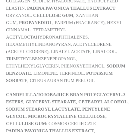
COLLAGEN, SODIUM HYALURONATE, HYDROLYZED
ELASTIN,
PADINA PAVONICA THALLUS EXTRACT
,
ORYZANOL,
CELLULOSE GUM
, XANTHAN
GUM,
PROPANEDIOL
, PARFUM (FRAGRANCE), HEXYL
CINNAMAL, TETRAMETHYL
ACETYLOCTAHYDRONAPHTHALENES,
HEXAMETHYLINDANOPYRAN, ACETYLCEDRENE
(ACETYL CEDRENE), LINALYL ACETATE, LINALOOL,
TRIMETHYLBENZENEPROPANOL,
ETHYLHEXYLGLYCERIN, PHENOXYETHANOL,
SODIUM
BENZOATE
, LIMONENE, TERPINEOL,
POTASSIUM
SORBATE
, CITRUS AURANTIUM PEEL OIL
CANDELILLA/JOJOBA/RICE BRAN POLYGLYCERYL-3
ESTERS, GLYCERYL STEARATE, CETEARYL ALCOHOL,
SODIUM STEAROYL LACTYLATE, PENTYLENE
GLYCOL, MICROCRYSTALLINE CELLULOSE,
CELLULOSE GUM
: COSMOS CERTIFICATE
PADINA PAVONICA THALLUS EXTRACT,