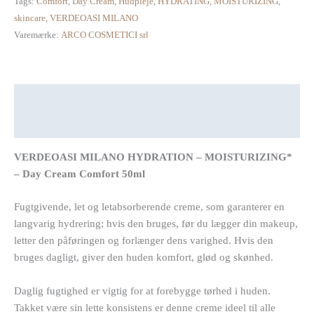
Tags:
Comfort
,
Day Cream
,
Hudpleje
,
HYDRATING
,
MOISTURIZING
,
skincare
,
VERDEOASI MILANO
Varemærke:
ARCO COSMETICI srl
Beskrivelse
Anmeldelser (0)
VERDEOASI MILANO HYDRATION – MOISTURIZING*
– Day Cream Comfort 50ml
Fugtgivende, let og letabsorberende creme, som garanterer en
langvarig hydrering; hvis den bruges, før du lægger din makeup,
letter den påføringen og forlænger dens varighed. Hvis den
bruges dagligt, giver den huden komfort, glød og skønhed.
Daglig fugtighed er vigtig for at forebygge tørhed i huden.
Takket være sin lette konsistens er denne creme ideel til alle