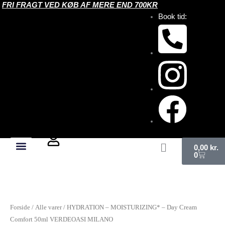
FRI FRAGT VED KØB AF MERE END 700KR
Gå
Book tid:
til
indholdet
Kurv
0,00
kr.
0
HYDRATION
-
MOISTURIZING*
Forside
/
Alle varer
/ HYDRATION – MOISTURIZING* – Day Cream
-
Comfort 50ml VERDEOASI MILANO