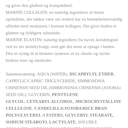
og giver den glathed og kompakthed.
MARINE COLLAGEN: en naturlig ingrediens af marin
oprindelse, der takket være sin renhed har en bemærkelsesværdig
affinitet med strukturen i humant kollagen. Det giver huden et
glattere og fyldigere udseende.
MARINE ELASTIN: naturlig ingrediens fra havet, kendetegnet
ved en lav molekylvægt, som gør det nemt at optage i huden.
Den er nyttig til at fremme syntesen af ny elastin og styrke
hudens tone og elasticitet.
Sammensætning: AQUA (WATER),
DICAPRYLYL ETHER
,
CAPRYLIC/CAPRIC TRIGLYCERIDE, SIMMONDSIA
CHINENSIS SEED OIL (SIMMONDSIA CHINENSIS (JOJOBA)
SEED OIL), GLYCERIN,
PENTYLENE
GLYCOL
,
CETEARYL ALCOHOL
,
MICROCRYSTALLINE
CELLULOSE
,
CANDELILLA/JOJOBA/RICE BRAN
POLYGLYCERYL-3 ESTERS, GLYCERYL STEARATE,
SODIUM STEAROYL LACTYLATE
, SOLUBLE