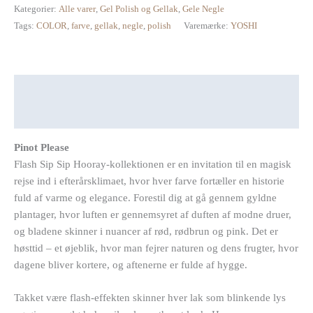
147
Kategorier:
Alle varer
,
Gel Polish og Gellak
,
Gele Negle
Gellak
Tags:
COLOR
,
farve
,
gellak
,
negle
,
polish
Varemærke:
YOSHI
antal
Beskrivelse
Anmeldelser (0)
Pinot Please
Flash Sip Sip Hooray-kollektionen er en invitation til en magisk
rejse ind i efterårsklimaet, hvor hver farve fortæller en historie
fuld af varme og elegance. Forestil dig at gå gennem gyldne
plantager, hvor luften er gennemsyret af duften af modne druer,
og bladene skinner i nuancer af rød, rødbrun og pink. Det er
høsttid – et øjeblik, hvor man fejrer naturen og dens frugter, hvor
dagene bliver kortere, og aftenerne er fulde af hygge.
Takket være flash-effekten skinner hver lak som blinkende lys