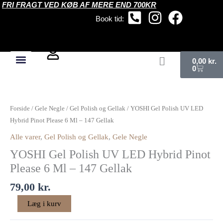
FRI FRAGT VED KØB AF MERE END 700KR
Gå
til
Book tid:
indholdet
Kurv
0,00
kr.
0
YOSHI
Gel
Forside
/
Gele Negle
/
Gel Polish og Gellak
/ YOSHI Gel Polish UV LED
Polish
Hybrid Pinot Please 6 Ml – 147 Gellak
UV
Alle varer
,
Gel Polish og Gellak
,
Gele Negle
LED
YOSHI Gel Polish UV LED Hybrid Pinot
Hybrid
Pinot
Please 6 Ml – 147 Gellak
Please
79,00
kr.
6
Ml
Læg i kurv
–