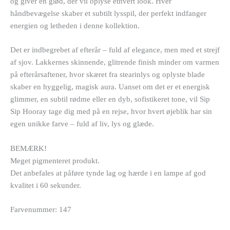
og giver en glød, der vil oplyse ethvert look. Hver
håndbevægelse skaber et subtilt lysspil, der perfekt indfanger
energien og letheden i denne kollektion.
Det er indbegrebet af efterår – fuld af elegance, men med et strejf
af sjov. Lakkernes skinnende, glitrende finish minder om varmen
på efterårsaftener, hvor skæret fra stearinlys og oplyste blade
skaber en hyggelig, magisk aura. Uanset om det er et energisk
glimmer, en subtil rødme eller en dyb, sofistikeret tone, vil Sip
Sip Hooray tage dig med på en rejse, hvor hvert øjeblik har sin
egen unikke farve – fuld af liv, lys og glæde.
BEMÆRK!
Meget pigmenteret produkt.
Det anbefales at påføre tynde lag og hærde i en lampe af god
kvalitet i 60 sekunder.
Farvenummer: 147