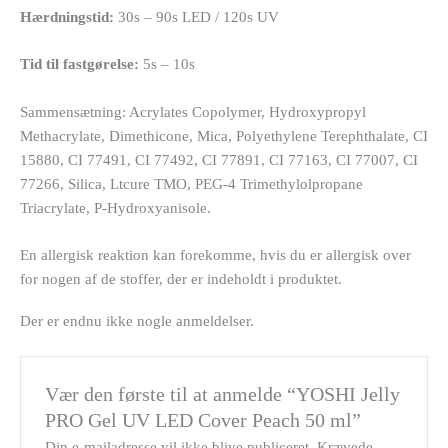
Hærdningstid:
30s – 90s LED / 120s UV
Tid til fastgørelse:
5s – 10s
Sammensætning: Acrylates Copolymer, Hydroxypropyl
Methacrylate, Dimethicone, Mica, Polyethylene Terephthalate, CI
15880, CI 77491, CI 77492, CI 77891, CI 77163, CI 77007, CI
77266, Silica, Ltcure TMO, PEG-4 Trimethylolpropane
Triacrylate, P-Hydroxyanisole.
En allergisk reaktion kan forekomme, hvis du er allergisk over
for nogen af de stoffer, der er indeholdt i produktet.
Der er endnu ikke nogle anmeldelser.
Vær den første til at anmelde “YOSHI Jelly
PRO Gel UV LED Cover Peach 50 ml”
Din e-mailadresse vil ikke blive publiceret.
Krævede