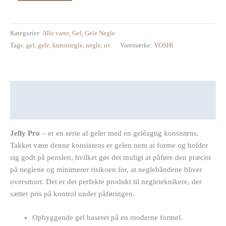
Kategorier:
Alle varer
,
Gel
,
Gele Negle
Tags:
gel
,
gele
,
kunstnegle
,
negle
,
uv
Varemærke:
YOSHI
Beskrivelse
Anmeldelser (0)
Jelly Pro
– er en serie af geler med en geléagtig konsistens.
Takket være denne konsistens er gelen nem at forme og holder
sig godt på penslen, hvilket gør det muligt at påføre den præcist
på neglene og minimerer risikoen for, at neglebåndene bliver
oversmurt. Det er det perfekte produkt til negleteknikere, der
sætter pris på kontrol under påføringen.
Opbyggende gel baseret på en moderne formel.