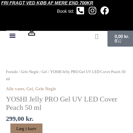
FRI FRAGT VED KØB AF MERE END 700KR
Gå
til
Book tid:
indholdet
Kurv
0,00
kr.
0
YOSHI
Jelly
PRO
Forside
/
Gele Negle
/
Gel
/ YOSHI Jelly PRO Gel UV LED Cover Peach 50
Gel
ml
UV
Alle varer
,
Gel
,
Gele Negle
LED
YOSHI Jelly PRO Gel UV LED Cover
Cover
Peach
Peach 50 ml
50
299,00
kr.
ml
antal
Læg i kurv