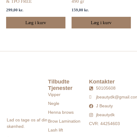
& TPO FREE
490 gr
299,00
kr.
159,00
kr.
Læg i kurv
Læg i kurv
Tilbudte
Kontakter
Tjenester
50105608
Vipper
jbeautydk@gmail.co
Negle
J Beauty
Henna brows
jbeautydk
Lad os tage os af din
Brow Lamination
CVR: 44254603
skønhed.
Lash lift