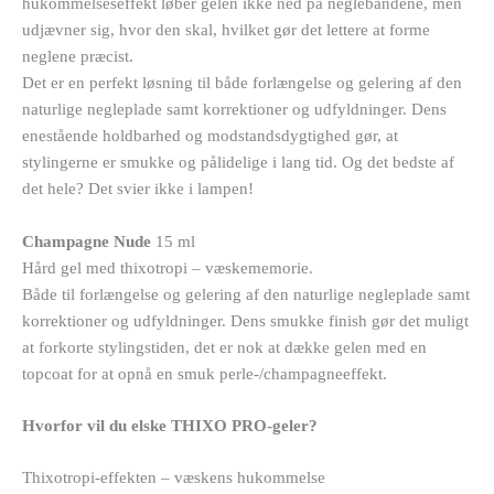
hukommelseseffekt løber gelen ikke ned på neglebåndene, men
udjævner sig, hvor den skal, hvilket gør det lettere at forme
neglene præcist.
Det er en perfekt løsning til både forlængelse og gelering af den
naturlige negleplade samt korrektioner og udfyldninger. Dens
enestående holdbarhed og modstandsdygtighed gør, at
stylingerne er smukke og pålidelige i lang tid. Og det bedste af
det hele? Det svier ikke i lampen!
Champagne Nude
15 ml
Hård gel med thixotropi – væskememorie.
Både til forlængelse og gelering af den naturlige negleplade samt
korrektioner og udfyldninger. Dens smukke finish gør det muligt
at forkorte stylingstiden, det er nok at dække gelen med en
topcoat for at opnå en smuk perle-/champagneeffekt.
Hvorfor vil du elske THIXO PRO-geler?
Thixotropi-effekten – væskens hukommelse