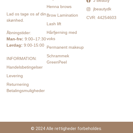
J Beauty
Henna brows
jbeautydk
Lad os tage os af din
Brow Lamination
CVR: 44254603
skønhed.
Lash lift
Hårfjerning med
Åbningstider:
voks
Man-fre:
9:00–17:30
Lørdag:
9:00-15:00
Permanent makeup
Schrammek
INFORMATION:
GreenPeel
Handelsbetingelser
Levering
Returnering
Betalingsmuligheder
© 2024 Alle rettigheder forbeholdes.