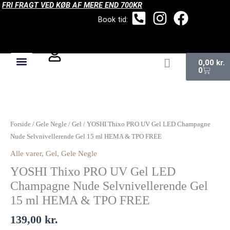
FRI FRAGT VED KØB AF MERE END 700KR
Gå
til
Book tid:
indholdet
Kurv
0,00
kr.
0
YOSHI
Thixo
PRO
Forside
/
Gele Negle
/
Gel
/ YOSHI Thixo PRO UV Gel LED Champagne
UV
Nude Selvnivellerende Gel 15 ml HEMA & TPO FREE
Gel
Alle varer
,
Gel
,
Gele Negle
LED
YOSHI Thixo PRO UV Gel LED
Champagne
Nude
Champagne Nude Selvnivellerende Gel
Selvnivellerende
15 ml HEMA & TPO FREE
Gel
139,00
kr.
15