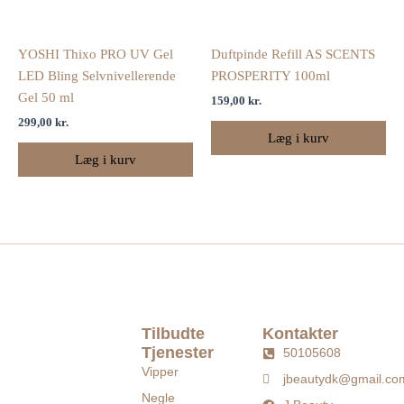
YOSHI Thixo PRO UV Gel
Duftpinde Refill AS SCENTS
LED Bling Selvnivellerende
PROSPERITY 100ml
Gel 50 ml
159,00
kr.
299,00
kr.
Læg i kurv
Læg i kurv
Tilbudte
Kontakter
Tjenester
50105608
Vipper
jbeautydk@gmail.co
Negle