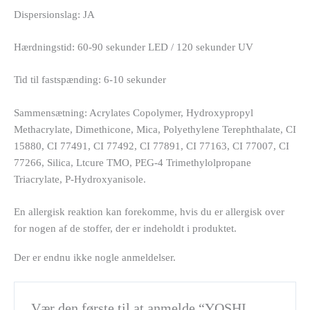
Dispersionslag: JA
Hærdningstid: 60-90 sekunder LED / 120 sekunder UV
Tid til fastspænding: 6-10 sekunder
Sammensætning: Acrylates Copolymer, Hydroxypropyl
Methacrylate, Dimethicone, Mica, Polyethylene Terephthalate, CI
15880, CI 77491, CI 77492, CI 77891, CI 77163, CI 77007, CI
77266, Silica, Ltcure TMO, PEG-4 Trimethylolpropane
Triacrylate, P-Hydroxyanisole.
En allergisk reaktion kan forekomme, hvis du er allergisk over
for nogen af de stoffer, der er indeholdt i produktet.
Der er endnu ikke nogle anmeldelser.
Vær den første til at anmelde “YOSHI