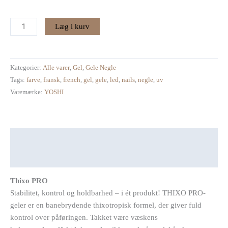
ml
HEMA
Læg i kurv
&
TPO
FREE
antal
Kategorier:
Alle varer
,
Gel
,
Gele Negle
Tags:
farve
,
fransk
,
french
,
gel
,
gele
,
led
,
nails
,
negle
,
uv
Varemærke:
YOSHI
Beskrivelse
Anmeldelser (0)
Thixo PRO
Stabilitet, kontrol og holdbarhed – i ét produkt! THIXO PRO-
geler er en banebrydende thixotropisk formel, der giver fuld
kontrol over påføringen. Takket være væskens