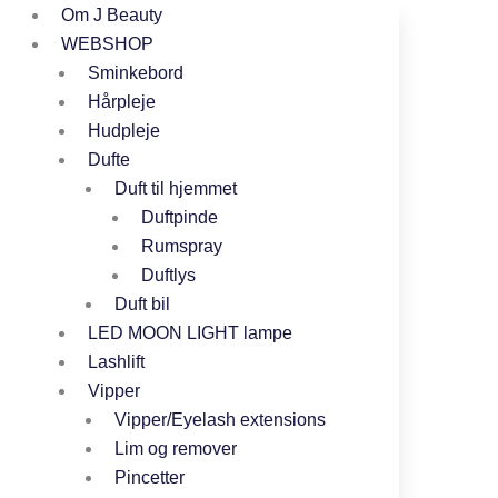
Om J Beauty
WEBSHOP
Sminkebord
Hårpleje
Hudpleje
Dufte
Duft til hjemmet
Duftpinde
Rumspray
Duftlys
Duft bil
LED MOON LIGHT lampe
Lashlift
Vipper
Vipper/Eyelash extensions
Lim og remover
Pincetter